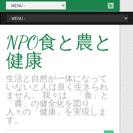
NPO食と農と
健康
生活と自然が一体になって
いないと人は良く生きられ
ません。 我々は、「食」と
「農」の健全化を図り、
人々の「健康」を実現しま
す。