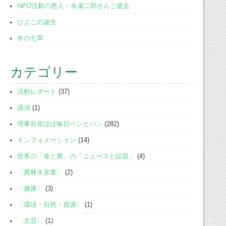
NPO活動の恩人・永瀬二郎さんご逝去
ひよこの誕生
冬の七草
カテゴリー
活動レポート
(37)
講演
(1)
理事長発ほぼ毎日ペンとパン
(282)
インフォメーション
(14)
世界の「食と農」の「ニュースと話題」
(4)
〈農林水産業〉
(2)
〈健康〉
(3)
〈環境・自然・資源〉
(1)
〈文芸〉
(1)