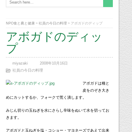
NPO食と農と健康
>
社員の今日の料理
>
アボガドのディップ
アボガドのディッ
プ
miyazaki
2008年10月16日
社員の今日の料理
アボガドは種と
皮をのぞき大き
めにカットするか、フォークで荒く潰します。
みじん切りの玉ねぎを水にさらし辛味をぬいて水を切ってお
きます。
アボガドと玉ねぎを塩・コショー・マヨネーズであえて出来