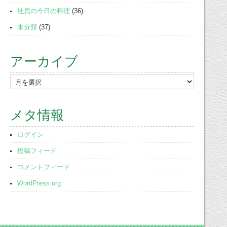
社員の今日の料理
(36)
未分類
(37)
アーカイブ
ア
ー
カ
メタ情報
イ
ブ
ログイン
投稿フィード
コメントフィード
WordPress.org