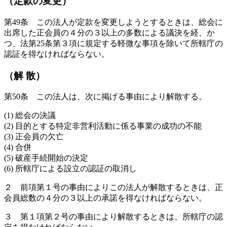
（定款の変更）
第49条 この法人が定款を変更しようとするときは、総会に
出席した正会員の４分の３以上の多数による議決を経、か
つ、法第25条第３項に規定する軽微な事項を除いて所轄庁の
認証を得なければならない。
（解 散）
第50条 この法人は、次に掲げる事由により解散する。
(1) 総会の決議
(2) 目的とする特定非営利活動に係る事業の成功の不能
(3) 正会員の欠亡
(4) 合併
(5) 破産手続開始の決定
(6) 所轄庁による設立の認証の取消し
２ 前項第１号の事由によりこの法人が解散するときは、正
会員総数の４分の３以上の承諾を得なければならない。
３ 第１項第２号の事由により解散するときは、所轄庁の認