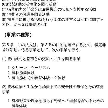
(6)経済活動の活性化を図る活動
(7) 職業能力の開発又は雇用機会の拡充を支援する活動
(8) 消費者の保護を図る活動
(9) 前各号に掲げる活動を行う団体の運営又は活動に関する
連絡、助言又は援助の活動
（事業の種類）
第５条 この法人は、第３条の目的を達成するため、特定非
営利活動に係る事業として、次の事業を行う。
(1) 農山漁村と都市との交流・共生を図る事業
グリーン・ツーリズム
農林漁業体験
農山漁村での自然体験・食体験
(2) 農林産物の生産から消費までの安全性の確保とその啓発
事業
有機野菜や農薬を減らす野菜への理解を深めるための
農業体験