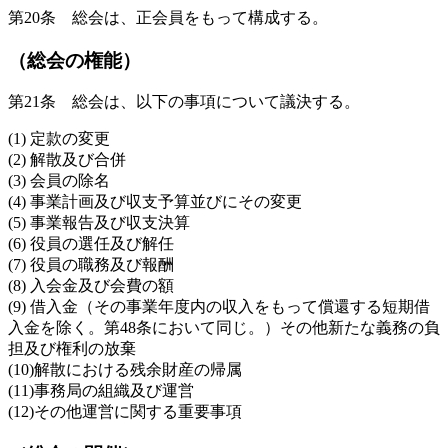
第20条 総会は、正会員をもって構成する。
（総会の権能）
第21条 総会は、以下の事項について議決する。
(1) 定款の変更
(2) 解散及び合併
(3) 会員の除名
(4) 事業計画及び収支予算並びにその変更
(5) 事業報告及び収支決算
(6) 役員の選任及び解任
(7) 役員の職務及び報酬
(8) 入会金及び会費の額
(9) 借入金（その事業年度内の収入をもって償還する短期借
入金を除く。第48条において同じ。）その他新たな義務の負
担及び権利の放棄
(10)解散における残余財産の帰属
(11)事務局の組織及び運営
(12)その他運営に関する重要事項