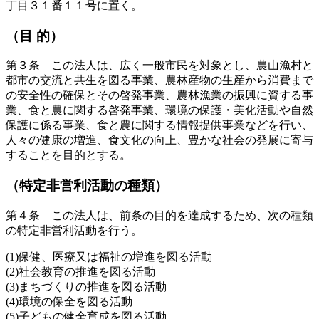
丁目３１番１１号に置く。
（目 的）
第３条 この法人は、広く一般市民を対象とし、農山漁村と
都市の交流と共生を図る事業、農林産物の生産から消費まで
の安全性の確保とその啓発事業、農林漁業の振興に資する事
業、食と農に関する啓発事業、環境の保護・美化活動や自然
保護に係る事業、食と農に関する情報提供事業などを行い、
人々の健康の増進、食文化の向上、豊かな社会の発展に寄与
することを目的とする。
（特定非営利活動の種類）
第４条 この法人は、前条の目的を達成するため、次の種類
の特定非営利活動を行う。
(1)保健、医療又は福祉の増進を図る活動
(2)社会教育の推進を図る活動
(3)まちづくりの推進を図る活動
(4)環境の保全を図る活動
(5)子どもの健全育成を図る活動