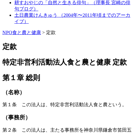
耕すおやじの「自然と生きる俳句」（理事長 宮崎の俳
句ブログ）
土日農業けんきゅう （2004年〜2011年頃までのアーカ
イブ）
NPO食と農と健康
>
定款
定款
特定非営利活動法人食と農と健康 定款
第１章 総則
（名称）
第１条 この法人は、特定非営利活動法人食と農という。
（事務所）
第２条 この法人は、主たる事務所を神奈川県鎌倉市笛田五