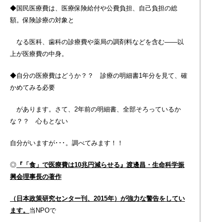
◆国民医療費は、医療保険給付や公費負担、自己負担の総
額。保険診療の対象と
なる医科、歯科の診療費や薬局の調剤料などを含む――以
上が医療費の中身。
◆自分の医療費はどうか？？ 診療の明細書1年分を見て、確
かめてみる必要
があります。さて、2年前の明細書、全部そろっているか
な？？ 心もとない
自分がいますが･･･。調べてみます！！
◎
『「食」で医療費は10兆円減らせる』渡邊昌・生命科学振
興会理事長の著作
（日本政策研究センター刊、2015年）が強力な警告をしてい
ます。
当NPOで