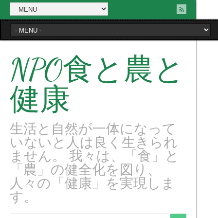
NPO食と農と
健康
生活と自然が一体になって
いないと人は良く生きられ
ません。 我々は、「食」と
「農」の健全化を図り、
人々の「健康」を実現しま
す。