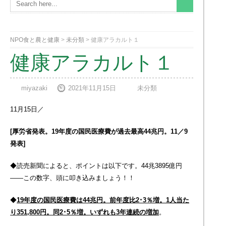
NPO食と農と健康
>
未分類
>
健康アラカルト１
健康アラカルト１
miyazaki
2021年11月15日
未分類
11月15日／
[
厚労省発表。19年度の国民医療費が過去最高44兆円。11／9
発表]
◆読売新聞によると、ポイントは以下です。44兆3895億円
――この数字、頭に叩き込みましょう！！
◆
19年度の国民医療費は44兆円。前年度比2･3％増。1人当た
り351,800円。同2･5％増。いずれも3年連続の増加
。