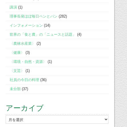
講演
(1)
理事長発ほぼ毎日ペンとパン
(282)
インフォメーション
(14)
世界の「食と農」の「ニュースと話題」
(4)
〈農林水産業〉
(2)
〈健康〉
(3)
〈環境・自然・資源〉
(1)
〈文芸〉
(1)
社員の今日の料理
(36)
未分類
(37)
アーカイブ
ア
ー