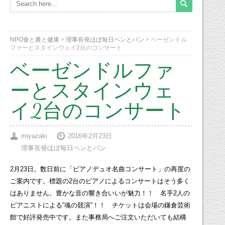
NPO食と農と健康
>
理事長発ほぼ毎日ペンとパン
>
ベーゼンドル
ファーとスタインウェイ2台のコンサート
ベーゼンドルファ
ーとスタインウェ
イ2台のコンサート
miyazaki
2016年2月23日
理事長発ほぼ毎日ペンとパン
2月23日。数日前に「ピアノデュオ名曲コンサート」の再度の
ご案内です。標題の2台のピアノによるコンサートはそう多く
はありません。豊かな音の響き合いいが魅力！！ 名手2人の
ピアニストによる”魂の競演”！！ チケットは会場の鎌倉芸術
館で好評発売中です。また事務局へご注文いただいても結構