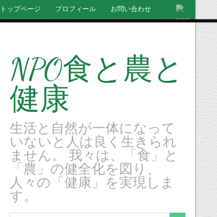
トップページ
プロフィール
お問い合わせ
NPO食と農と
健康
生活と自然が一体になって
いないと人は良く生きられ
ません。 我々は、「食」と
「農」の健全化を図り、
人々の「健康」を実現しま
す。