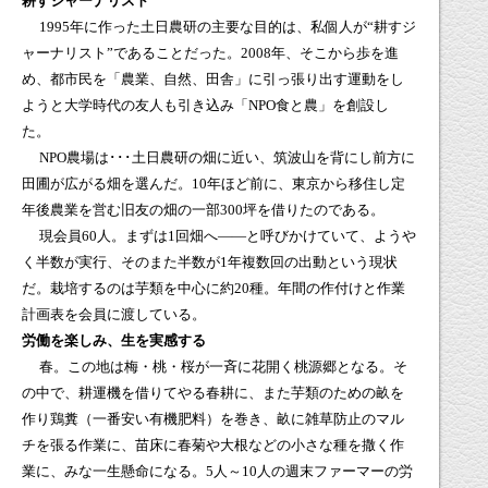
耕すジャーナリスト
1995
年に作った土日農研の主要な目的は、私個人が“耕すジ
ャーナリスト”であることだった。
2008
年、そこから歩を進
め、都市民を「農業、自然、田舎」に引っ張り出す運動をし
ようと大学時代の友人も引き込み「
NPO
食と農」を創設し
た。
NPO
農場は･･･土日農研の畑に近い、筑波山を背にし前方に
田圃が広がる畑を選んだ。
10
年ほど前に、東京から移住し定
年後農業を営む旧友の畑の一部
300
坪を借りたのである。
現会員
60
人。まずは
1
回畑へ――と呼びかけていて、ようや
く半数が実行、そのまた半数が
1
年複数回の出動という現状
だ。栽培するのは芋類を中心に約
20
種。年間の作付けと作業
計画表を会員に渡している。
労働を楽しみ、生を実感する
春。この地は梅・桃・桜が一斉に花開く桃源郷となる。そ
の中で、耕運機を借りてやる春耕に、また芋類のための畝を
作り鶏糞（一番安い有機肥料）を巻き、畝に雑草防止のマル
チを張る作業に、苗床に春菊や大根などの小さな種を撒く作
業に、みな一生懸命になる。
5
人～
10
人の週末ファーマーの労