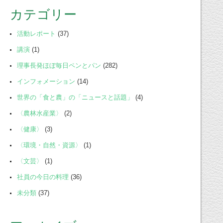
カテゴリー
活動レポート
(37)
講演
(1)
理事長発ほぼ毎日ペンとパン
(282)
インフォメーション
(14)
世界の「食と農」の「ニュースと話題」
(4)
〈農林水産業〉
(2)
〈健康〉
(3)
〈環境・自然・資源〉
(1)
〈文芸〉
(1)
社員の今日の料理
(36)
未分類
(37)