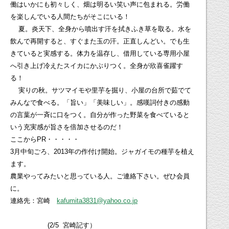
働はいかにも初々しく、畑は明るい笑い声に包まれる。労働
を楽しんでいる人間たちがそこにいる！
夏。炎天下、全身から噴出す汗を拭きふき草を取る。水を
飲んで再開すると、すぐまた玉の汗。正直しんどい。でも生
きていると実感する。体力を温存し、借用している専用小屋
へ引き上げ冷えたスイカにかぶりつく。全身が欣喜雀躍す
る！
実りの秋。サツマイモや里芋を掘り、小屋の台所で茹でて
みんなで食べる。「旨い」「美味しい」。感嘆詞付きの感動
の言葉が一斉に口をつく。自分が作った野菜を食べていると
いう充実感が旨さを倍加させるのだ！
ここからPR・・・・・
3月中旬ごろ、2013年の作付け開始。ジャガイモの種芋を植え
ます。
農業やってみたいと思っている人。ご連絡下さい。ぜひ会員
に。
連絡先：宮崎
kafumita3831@yahoo.co.jp
(2/5 宮崎記す）