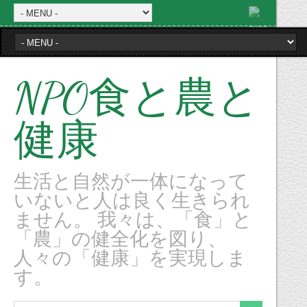
NPO食と農と
健康
生活と自然が一体になって
いないと人は良く生きられ
ません。 我々は、「食」と
「農」の健全化を図り、
人々の「健康」を実現しま
す。