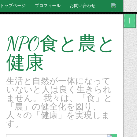
トップページ
プロフィール
お問い合わせ
NPO食と農と
健康
生活と自然が一体になって
いないと人は良く生きられ
ません。 我々は、「食」と
「農」の健全化を図り、
人々の「健康」を実現しま
す。