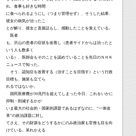
れ、食事も好きな時間
に食べられるようにし（つまり管理せず）、そうした結果、
彼女の病気が治ったこ
とが解り、彼女と直接話もし、感動したことを覚えている。
医者
も、沢山の患者の症状を改善し（患者サイドからは治ったと
いう人も数多く
いる）、医師会もそのことを認めていることを先日のＮＨＫ
ニュースで知った。
そう、認知症を改善する（治すことを目指す）という行政
目標も、施策も立てら
れるではないか。
国民医療費が
30
兆円を超えてしまった今日、これをいかに
抑制・削減するかが
いま最大の社会的・国家的課題であるはずなのに、“一体改
革”の政治課題に対し
てさえ、その財源をどうするかにのみ政治家も官僚も目を向
けている。呆れかえる