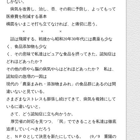
しかない。
病気を改善し、治し、否、その前に予防し、よってもって
医療費を削減する基本
構図をいまこそ打ち立てなければ、と痛切に思う。
× × ×
話は飛躍する。戦後から昭和
20
年
30
年代には農薬も少な
く、食品添加物も少な
く、その意味で私達はピュアな食品を摂ってきた。認知症は
どれほどあったか？
その他の癌やら脳の病気やらはどれほどあったか？ 私は、
認知症の急増の一因は
現代の「農薬まみれ・添加物まみれ」の食品群にあるのは間
違いないと見ている。
さまざまなストレスも膨張し続けてきて、病気を複雑にして
いるに違いないと。
さて、どう認知症に立ち向かうか。
厚労省の対応を見つつ、「民」でできることを私達は徹底
追求していくべきだろう
と、ＮＰＯとして決意を新たにしている。 （
9
／
9
重陽の