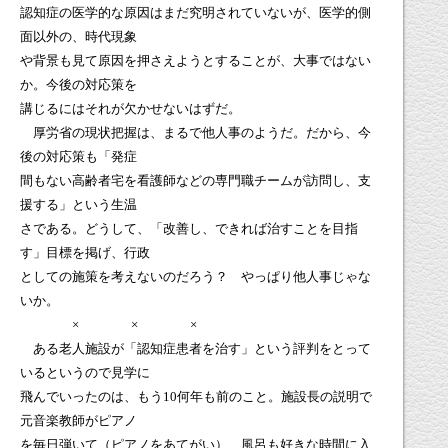
認知症の医学的な原因はまだ究明されていないが、医学的側
面以外の、時代現象
や背景も見て原因を押さえようとすることが、大事ではない
か。今後の対応策を
講じるにはそれが欠かせないはずだ。
厚労省の現状把握は、まるで他人事のようだ。だから、今
後の対応策も「発症
間もない高齢者宅を看護師などの専門職チームが訪問し、支
援する」という生温
さである。どうして、「改善し、できれば治すことを目指
す」目標を掲げ、行政
としての施策を考えないのだろう？ やっぱり他人事じゃな
いか。
× × ×
ある老人施設が「認知症患者を治す」という評判をとって
いるというので見学に
飛んでいったのは、もう
10
何年も前のこと。施設長の説明で
元音楽教師がピアノ
を毎日弾いて（ピアノをあてがい）、風呂も好きな時間に入