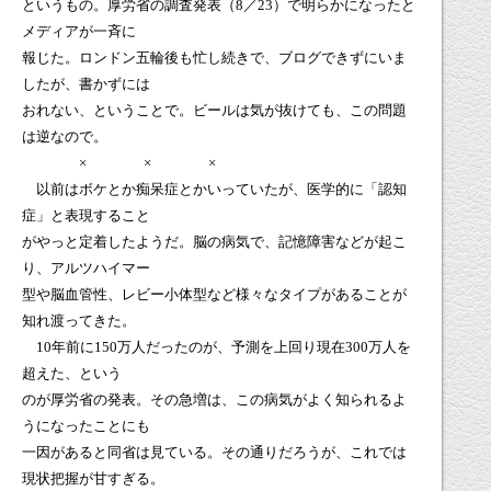
というもの。厚労省の調査発表（
8
／
23
）で明らかになったと
メディアが一斉に
報じた。ロンドン五輪後も忙し続きで、ブログできずにいま
したが、書かずには
おれない、ということで。ビールは気が抜けても、この問題
は逆なので。
× × ×
以前はボケとか痴呆症とかいっていたが、医学的に「認知
症」と表現すること
がやっと定着したようだ。脳の病気で、記憶障害などが起こ
り、アルツハイマー
型や脳血管性、レビー小体型など様々なタイプがあることが
知れ渡ってきた。
10
年前に
150
万人だったのが、予測を上回り現在
300
万人を
超えた、という
のが厚労省の発表。その急増は、この病気がよく知られるよ
うになったことにも
一因があると同省は見ている。その通りだろうが、これでは
現状把握が甘すぎる。