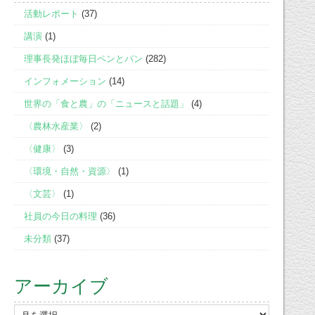
活動レポート
(37)
講演
(1)
理事長発ほぼ毎日ペンとパン
(282)
インフォメーション
(14)
世界の「食と農」の「ニュースと話題」
(4)
〈農林水産業〉
(2)
〈健康〉
(3)
〈環境・自然・資源〉
(1)
〈文芸〉
(1)
社員の今日の料理
(36)
未分類
(37)
アーカイブ
ア