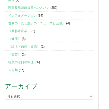
理事長発ほぼ毎日ペンとパン
(282)
インフォメーション
(14)
世界の「食と農」の「ニュースと話題」
(4)
〈農林水産業〉
(2)
〈健康〉
(3)
〈環境・自然・資源〉
(1)
〈文芸〉
(1)
社員の今日の料理
(36)
未分類
(37)
アーカイブ
ア
ー
カ