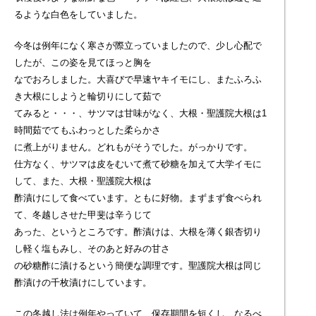
るような白色をしていました。
今冬は例年になく寒さが際立っていましたので、少し心配で
したが、この姿を見てほっと胸を
なでおろしました。大喜びで早速ヤキイモにし、またふろふ
き大根にしようと輪切りにして茹で
てみると・・・、サツマは甘味がなく、大根・聖護院大根は1
時間茹でてもふわっとした柔らかさ
に煮上がりません。どれもがそうでした。がっかりです。
仕方なく、サツマは皮をむいて煮て砂糖を加えて大学イモに
して、また、大根・聖護院大根は
酢漬けにして食べています。ともに好物。まずまず食べられ
て、冬越しさせた甲斐は辛うじて
あった、というところです。酢漬けは、大根を薄く銀杏切り
し軽く塩もみし、そのあと好みの甘さ
の砂糖酢に漬けるという簡便な調理です。聖護院大根は同じ
酢漬けの千枚漬けにしています。
この冬越し法は例年やっていて、保存期間を短くし、なるべ