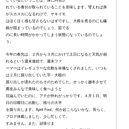
しているということは、身に内包さ
れている養分が取られていることを意味します。譬えれば身
がスカスカになるわけで、ヤキイモ
はほくほく感も甘さもないはずですし、大根を煮るのにも繊
維が固まっているのでしょう、茹でる
のに長い時間がかかってしまう状態になっているのでしょ
う。
今年の春先は、２月から３月にかけて土日になると天気が崩
れるという週末連続で、週末ファ
ーマーはイレギュラーな出動を余儀なくされました。いつも
は２月に掘り出していた芋・大根の
掘り出しが遅れたのもそのためでした。せっかく越冬させて
農友みんなで美味しく食べようと
目論んでいたのに、アテが外れがっかりです。４月１日。明
日の日曜日に出動し、残りの大半
を掘り出します。April Fool。何か起こらないかな。長らく、
ブログ休載しました。少し忙しくて。
すみません。また、頑張りま