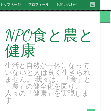
トップページ
プロフィール
お問い合わせ
NPO食と農と
健康
生活と自然が一体になって
いないと人は良く生きられ
ません。 我々は、「食」と
「農」の健全化を図り、
人々の「健康」を実現しま
す。