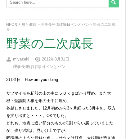
NPO食と農と健康
>
理事長発ほぼ毎日ペンとパン
>
野菜の二次成
長
野菜の二次成長
miyazaki
2012年3月31日
理事長発ほぼ毎日ペンとパン
3月31日 How are you doing
サツマイモを籾殻の山の中に５０ｋｇばかり埋め、また大
根・聖護院大根を畑の土中に埋め、
冬越しさせました。12月初めから3ヶ月経った3月中旬、双方
を掘り出すと・・・。OKでした。
どれも、地表に近い部分のものが1割ぐらい腐っていました
が、残り9割は、見かけ上ですが、
収穫後のような新鮮な色－－サツマは紅色、大根類は透き通