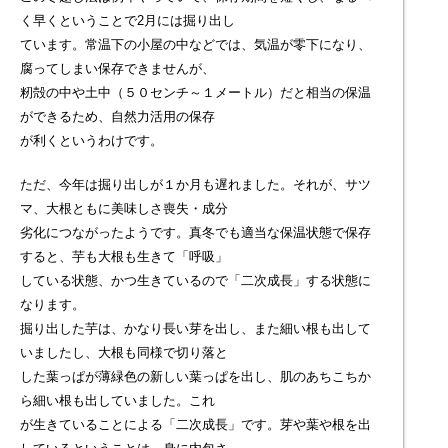
く早くということで2月には掘り出し
ています。常温下の小屋の中などでは、気温が零下になり、
腐ってしまい保存できませんが、
籾殻の中や土中（５０センチ～１メートル）だと相当の保温
ができるため、自然力活用の保存
が利くというわけです。
ただ、今年は掘り出しが１か月も遅れました。それが、サツ
マ、大根ともに美味しさ喪失・成分
劣化につながったようです。真冬でも適当な保温状態で保存
すると、芋も大根も生きて「呼吸」
している状態、かつ生きているので「二次成長」する状態に
なります。
掘り出した芋は、かなり長い芽を出し、また細い根も出して
いましたし、大根も同様で切り落と
した葉っぱが薄緑色の新しい葉っぱを出し、肌のあちこちか
ら細い根も出していました。これ
が生きていることによる「二次成長」です。芽や葉や根を出