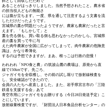
餌として回収したためで
あることがはっきりしました。当然予想されたこと。農水省
の担当役人どもの無能さ
には腹が立ちます。一度、県を通して注意するよう文書を流
しただけだったようです。
宮城県の藁が問題だったようですが、農家も農家だったと言
えます。「もしかして」と
藁を売る側も、買い取る側も思わなかったのかしら。宮城県
産の藁を買って牛に与
えた肉牛農家が全国に広がってしまって。肉牛農家の危険意
識は、かなり希薄化
するのは予想できますが。まあ、根っこは行政の怠慢！
われわれ「NPO食と農」の筑波山麓の農場は、原発から直
線で150kmです。先ごろ、
ジャガイモを全収穫し、その前の試し堀りで放射線検査を
し、安全確認ができたので、
会員の人たちへ産直しました。また、岩手県宮古市の「三陸
鉄道を支援する会」あて
青空市用にジャガイモをお贈りする（今日28日発送予定）こ
とにしています。
放射線量検査ですが、「財団法人日本食品分析センター」の