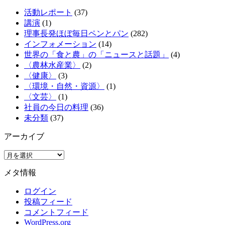
活動レポート
(37)
講演
(1)
理事長発ほぼ毎日ペンとパン
(282)
インフォメーション
(14)
世界の「食と農」の「ニュースと話題」
(4)
〈農林水産業〉
(2)
〈健康〉
(3)
〈環境・自然・資源〉
(1)
〈文芸〉
(1)
社員の今日の料理
(36)
未分類
(37)
アーカイブ
ア
ー
メタ情報
カ
イ
ログイン
ブ
投稿フィード
コメントフィード
WordPress.org