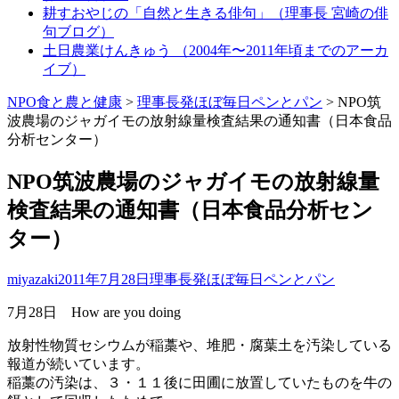
耕すおやじの「自然と生きる俳句」（理事長 宮崎の俳
句ブログ）
土日農業けんきゅう （2004年〜2011年頃までのアーカ
イブ）
NPO食と農と健康
>
理事長発ほぼ毎日ペンとパン
>
NPO筑
波農場のジャガイモの放射線量検査結果の通知書（日本食品
分析センター）
NPO筑波農場のジャガイモの放射線量
検査結果の通知書（日本食品分析セン
ター）
miyazaki
2011年7月28日
理事長発ほぼ毎日ペンとパン
7月28日 How are you doing
放射性物質セシウムが稲藁や、堆肥・腐葉土を汚染している
報道が続いています。
稲藁の汚染は、３・１１後に田圃に放置していたものを牛の