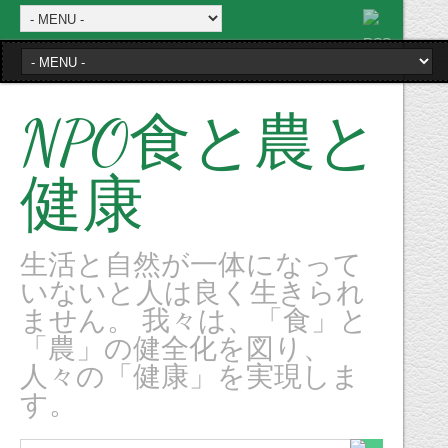
NPO食と農と
健康
生活と自然が一体になって
いないと人は良く生きられ
ません。 我々は、「食」と
「農」の健全化を図り、
人々の「健康」を実現しま
す。