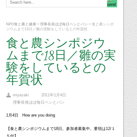
NPO食と農と健康
>
理事長発ほぼ毎日ペンとパン
>
食と農シンポ
ジウムまで18日／雛の実験をしているとの年賀状
食と農シンポジウ
ムまで18日／雛の実
験をしているとの
年賀状
miyazaki
2011年1月4日
理事長発ほぼ毎日ペンとパン
1月4日 How are you doing
【食と農シンポジウムまで18日。参加者募集中。要領は12/１
５付】