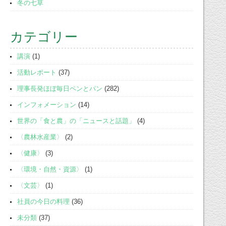
冬の七草
カテゴリー
講演
(1)
活動レポート
(37)
理事長発ほぼ毎日ペンとパン
(282)
インフォメーション
(14)
世界の「食と農」の「ニュースと話題」
(4)
〈農林水産業〉
(2)
〈健康〉
(3)
〈環境・自然・資源〉
(1)
〈文芸〉
(1)
社員の今日の料理
(36)
未分類
(37)