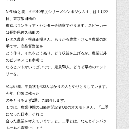
NPO食と農、の2010年度シリーズシンポジウム１、は１月22
日、東京飯田橋の
東京ボランティア・センター会議室でやります。スピーカー
は長野県佐久穂町の
レタス農家・横森正樹さん。もうかる農業・げんき農業の旗
手です。高品質野菜を
どう作り、それをどう売り、どう収益を上げるか。農業以外
のビジネスにも参考に
なるヒントがいっぱいです。定員50人。どうぞ早めのエント
リーを。
私は67歳。年賀状を400人ばかりの人とやりとりしています。
今年、印象に残った
のをとりあえず2通、ご紹介します。
１つは、農業仲間の日経新聞記者OBのオカモトさん。「二季
になった日本、それに
合った農業を考えています」と。二季とは、なんとインパク
トのある言葉でしょう。