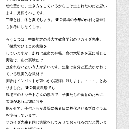
感性豊かな、生き方をしているからこそ生まれたのだと思い
ます。見習うべしです。
二季とは、冬と夏でしょう。NPO農場の今年の作付け計画に
も参考にしなくちゃ。
もう１つは、中部地方の某大学教育学部のサカイダ先生。
「授業でひよこの実験を
していますが、あれは生命の神秘、命の大切さを直に感じる
実験で、あの実験だけ
は忘れないという人が多いです。生物は自分と直接かかわっ
ている現実的な教材で
実験はインパクトが強いから記憶に残ります。・・・」とあ
りました。NPO筑波農場でも
農場主のミヤモトさんの協力で、子供たちの食育のために、
希望があれば鶏に卵を
抱かせて、子供たちが農場に来る日に孵化させるプログラム
を準備しています。
サカイダ先生も同じ実験をしてみせておられるのだと思いま