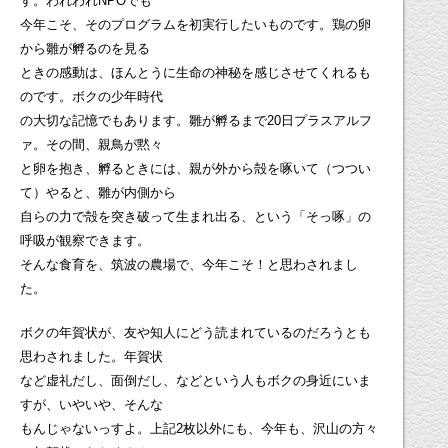
す。われわれNPOでも
今年こそ、そのプログラムを初実行したいものです。鶏の卵
から雛が孵るのを見る
ときの感動は、ほんとうに生命の神秘を感じさせてくれるも
のです。ボクの少年時代
の大切な記憶でもあります。雛が孵るまで20日プラスアルフ
ァ。その間、親鳥が黙々
と卵を抱き、孵るときには、親が外から殻を啄いて（つつい
て）やると、雛が内側から
自らの力で殻を突き破って生まれ出る、という「そっ啄」の
呼吸が観察できます。
そんな食育を、筑波の農場で、今年こそ！と思わされまし
た。
ボクの年賀状が、友や知人にどう読まれているのだろうとも
思わされました。年賀状
など虚礼だし、面倒だし、などという人もボクの身近にいま
すが、いやいや、そんな
もんじゃないっすよ。上記2枚以外にも、今年も、沢山の方々