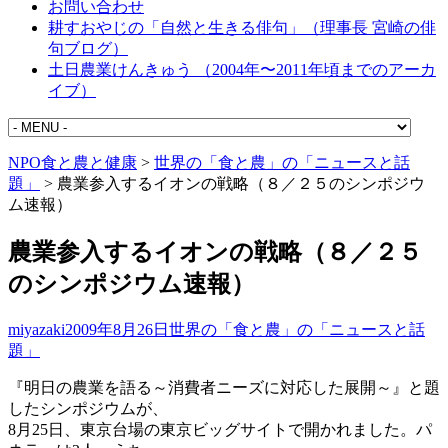
お問い合わせ
耕すおやじの「自然と生きる俳句」（理事長 宮崎の俳
句ブログ）
土日農業けんきゅう （2004年〜2011年頃までのアーカ
イブ）
NPO食と農と健康
>
世界の「食と農」の「ニュースと話
題」
>
農業参入するイオンの戦略（８／２５のシンポジウ
ム速報）
農業参入するイオンの戦略（８／２５
のシンポジウム速報）
miyazaki
2009年8月26日
世界の「食と農」の「ニュースと話
題」
『明日の農業を語る～消費者ニーズに対応した展開～』と題
したシンポジウムが、
8月25日、東京台場の東京ビッグサイトで開かれました。パ