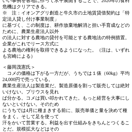
いい事例を各地に作って水平展開することで、2020年の食料
危機はクリアできる。
※ 注：イオンアグリ創造と牛久市の土地賃貸借契約は「特
定法人貸し付け事業制度」
に基づく、この制度は、耕作放棄地解消と担い手育成などの
ために、農業生産法人以外
の法人に対する農地の貸付を可能とする農地法の特例措置。
企業がこれでリース方式に
よる農地の権利を取得できるようになった。（注は、いずれ
も宮崎による）
＜藤岡茂憲氏＞
コメの価格は下がる一方だが、うちでは１俵（60kg）平均
24,000円で売っている。
農業生産法人は製造業だ。製造原価を割って販売しては絶対
いけない。プリウスを見れ
ば分かる。コメは買い叩かれてきた。もっと経営を大事にし
ないといけない。そのため
にうちでは4月に種まきする前に、販売単価と量を決めて種
をまく。そして足を使って
汗をかいて営業する。利益を出す仕組みをきちんとつくるこ
とだ。規模拡大などはその