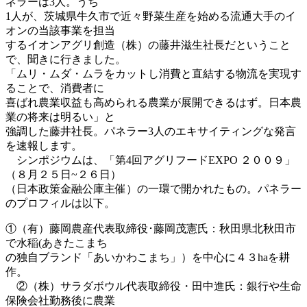
ネラーは3人。うち
1人が、茨城県牛久市で近々野菜生産を始める流通大手のイ
オンの当該事業を担当
するイオンアグリ創造（株）の藤井滋生社長だということ
で、聞きに行きました。
「ムリ・ムダ・ムラをカットし消費と直結する物流を実現す
ることで、消費者に
喜ばれ農業収益も高められる農業が展開できるはず。日本農
業の将来は明るい」と
強調した藤井社長。パネラー3人のエキサイティングな発言
を速報します。
シンポジウムは、「第4回アグリフードEXPO ２００９」
（８月２５日~２６日）
（日本政策金融公庫主催）の一環で開かれたもの。パネラー
のプロフィルは以下。
①（有）藤岡農産代表取締役･藤岡茂憲氏：秋田県北秋田市
で水稲(あきたこまち
の独自ブランド「あいかわこまち」）を中心に４３haを耕
作。
②（株）サラダボウル代表取締役・田中進氏：銀行や生命
保険会社勤務後に農業