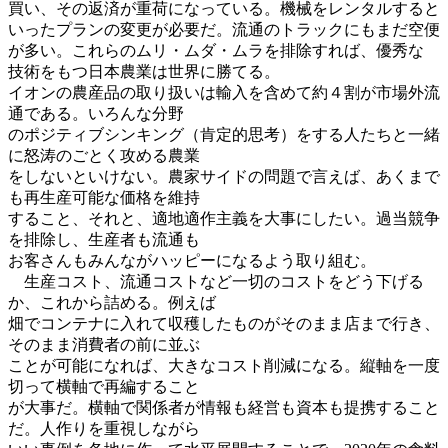
買い、その返済が重荷になっている。機械をレンタルすると
いったプランの変更が必要だ。流通のトラックにもまだ空便
が多い。これらのムリ・ムダ・ムラを排除すれば、優秀な
技術をもつ日本農業は世界に勝てる。
イオンの農産品の取り扱いは輸入を含めて約４割が市場外流
通である。いろんな分野
のポジティブシンキング（肯定的思考）をする人たちと一緒
に怒涛のごとく攻める農業
をしないといけない。農家サイドの問題で言えば、あくまで
も再生産可能な価格を維持
すること、それと、適地適作主義を大事にしたい。過当競争
を排除し、生産者も流通も
お客さんもみんながハッピーになるよう取り組む。
生産コスト、流通コストなど一切のコストをどう下げる
か、これから詰める。例えば
畑でコンテナに入れて収穫したものがそのまま店まで行き、
そのまま消費者の前に並ぶ
ことが可能になれば、大きなコスト削減になる。縦軸を一度
切って横軸で再編すること
が大事だ。横軸で関係者が情報も経営も資本も提携すること
だ。人作りを重視しながら