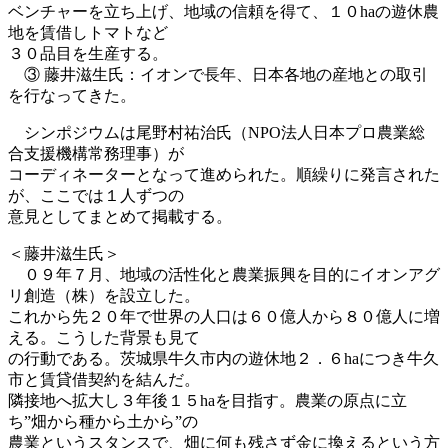
ベンチャーを立ち上げ、地域の信頼を得て、１０haの遊休農
地を賃借しトマトなど
３０品目を生産する。
③ 藤井滋生氏：イオンで長年、日本各地の産地との取引
を行なってきた。
シンポジウムは尾野村祐治氏（NPO法人日本プロ農業総
合支援機構常務理事）が
コーディネーターとなって進められた。順繰りに発言された
が、ここでは１人ずつの
意見としてまとめて掲載する。
＜藤井滋生氏＞
０９年７月、地域の活性化と農業振興を目的にイオンアグ
リ創造（株）を設立した。
これから先２０年で世界の人口は６０億人から８０億人に増
える。こうした背景も見て
の行動である。茨城県牛久市内の遊休地２．６haにつき牛久
市と賃貸借契約を結んだ。
隣接地へ拡大し３年後１５haを目指す。農業の原点に立
ち”畑から種から土から”の
農業というスタンスで、畑に何も残さず金に換えるという方