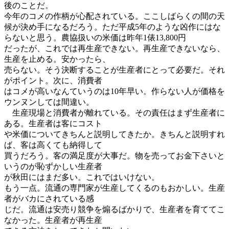
後のことだ。
今年のコメの作柄が心配されている。ここしばらくの間の天
候が決め手になるだろう。ただ平成5年のような凶作にはな
らないと思う。農協扱いの米価は昨年1俵13,800円
だったが、これでは再生産できない。再生産できないなら、
生産を止める。安かったら、
売らない。そう決断することが生産者にとって必要だ。それ
がポイント。次に、消費者
はコメが高いなんていうのは10年早い。作らない人が価格を
ウンヌンしては間違い。
生産現場と消費者が離れている。その責任はまず生産者に
ある。生産者は客にコスト
や米価についてきちんと説明してきたか。きちんと説明すれ
ば、客は高くても納得して
買うだろう。客の満足度が大事だ。物を売ってお金下さいと
いうのが恥ずかしい生産者
が秋田にはまだ多い。これではいけない。
もう一点。流通の専門家が生産してくるのもおかしい。生産
者がバカにされている感
じだ。流通は安売り競争を煽るばかりで、生産者を育ててこ
なかった。生産者が再生産