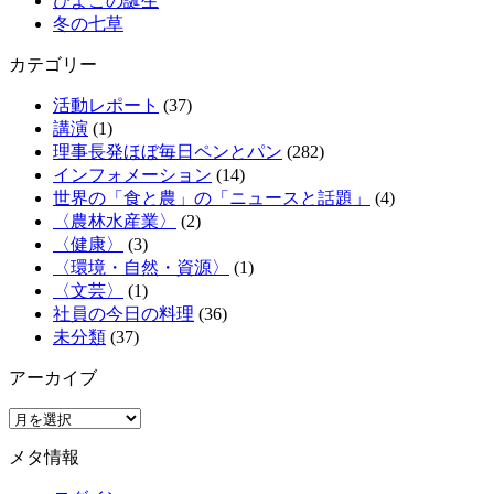
ひよこの誕生
冬の七草
カテゴリー
活動レポート
(37)
講演
(1)
理事長発ほぼ毎日ペンとパン
(282)
インフォメーション
(14)
世界の「食と農」の「ニュースと話題」
(4)
〈農林水産業〉
(2)
〈健康〉
(3)
〈環境・自然・資源〉
(1)
〈文芸〉
(1)
社員の今日の料理
(36)
未分類
(37)
アーカイブ
ア
ー
メタ情報
カ
イ