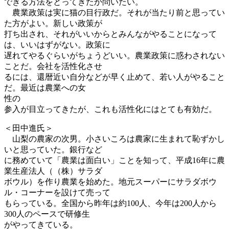
できる方法をとってきたか問いたい。
農業政策は実に猫の目行政だ。それが当たり前と思ってい
た方がよい。新しい政策が
打ち出され、それがいいからとみんながやることになって
は、いいはずがない。政策に
遅れてやるぐらいがちょうどいい。農業政策に惑わされない
ことだ。会社を活性化させ
るには、還暦近い自分などが早く止めて、若い人がやること
だ。最近は農業への女
性の
参入が目立ってきたが、これも活性化にはとても有効だ。
＜田中進氏＞
山梨の農家の次男。小さいころは農家に生まれて恥ずかし
いと思っていた。銀行など
に務めていて「農業は面白い」ことを知って、平成16年に農
業生産法人（（株）サラダ
ボウル）を作り農業を始めた。地元スーパーにサラダボウ
ル・コーナーを設けて売って
もらっている。全国から昨年は約100人、今年は200人から
300人のペースで研修生
がやってきている。