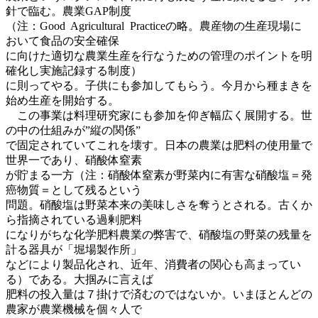
針で臨む。農業GAP制度
（注：Good Agricultural Practiceの略。農産物の生産現場に
おいて食品の安全確保
に向けた適切な農業生産を行なうための管理のポイントを明
確化し実施記録する制度）
に則ってやる。子供にも参加してもらう。今月から種まきを
始め生産を開始する。
この事業は料理研究家にも参加を仰ぎ幅広く展開する。世
の中の仕組みが”縦の関係”
で固定されていてこれを壊す。日本の農業は肥料の使用量で
世界一であり、硝酸体窒素
が貯まる一方（注：硝酸体窒素が野菜内に有害な硝酸塩＝発
癌物質＝として残るという
問題。硝酸塩は野菜本来の美味しさを奪うとされる。古くか
ら指摘されている過剰肥料
になりがちな化学肥料農業の弊害で、硝酸塩の野菜の残量を
計る器具が「堀場製作所」
などにより製品化され、近年、消費者の関心も高まってい
る）である。大掴みに言えば
肥料の投入量は７掛けで済むのではないか。いまほとんどの
農家が農業機械を個々人で