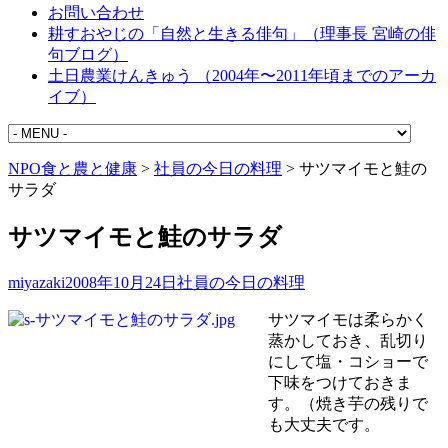
お問い合わせ
耕すおやじの「自然と生きる俳句」（理事長 宮崎の俳
句ブログ）
土日農業けんきゅう （2004年〜2011年頃までのアーカ
イブ）
NPO食と農と健康
>
社員の今日の料理
>
サツマイモと鮭の
サラダ
サツマイモと鮭のサラダ
miyazaki
2008年10月24日
社員の今日の料理
サツマイモは柔らかく
蒸かしておき、乱切り
にして塩・コショーで
下味をつけておきま
す。（焼き芋の残りで
も大丈夫です。