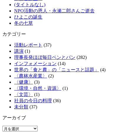
(タイトルなし)
NPO活動の恩人・永瀬二郎さんご逝去
ひよこの誕生
冬の七草
カテゴリー
活動レポート
(37)
講演
(1)
理事長発ほぼ毎日ペンとパン
(282)
インフォメーション
(14)
世界の「食と農」の「ニュースと話題」
(4)
〈農林水産業〉
(2)
〈健康〉
(3)
〈環境・自然・資源〉
(1)
〈文芸〉
(1)
社員の今日の料理
(36)
未分類
(37)
アーカイブ
ア