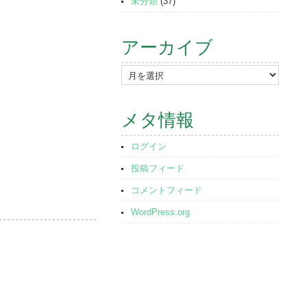
未分類
(37)
アーカイブ
ア
ー
カ
メタ情報
イ
ブ
ログイン
投稿フィード
コメントフィード
WordPress.org