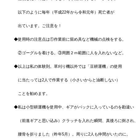
以下のように毎年（平成22年から令和元年）死亡者が
出ています。ご注意を！
◆使用時の注意点は①作業前に留め具など機械の点検をする。
②ゴーグルを着ける。③周囲２ｍ範囲に人を入れないなど。
◆以上は私の体験則。草刈り機以外では「豆耕運機」の使用
に当たっては2人で作業する（小さいからと油断しない）
ことを勧めます。
◆私は小型耕運機を使用中、ギアがバックに入っているのを勘違い
（前進ギアと思い込み）クラッチを入れた瞬間、真後ろに倒され、
腰骨を折りました（昨年5月）。周りに2人も仲間がいたのに。