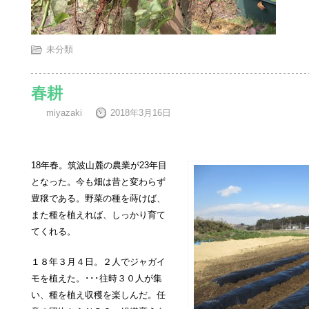
未分類
春耕
miyazaki
2018年3月16日
18年春。筑波山麓の農業が23年目
となった。今も畑は昔と変わらず
豊穣である。野菜の種を蒔けば、
また種を植えれば、しっかり育て
てくれる。
１８年３月４日。２人でジャガイ
モを植えた。･･･往時３０人が集
い、種を植え収穫を楽しんだ。任