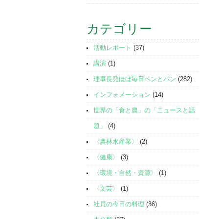
カテゴリー
活動レポート
(37)
講演
(1)
理事長発ほぼ毎日ペンとパン
(282)
インフォメーション
(14)
世界の「食と農」の「ニュースと話
題」
(4)
〈農林水産業〉
(2)
〈健康〉
(3)
〈環境・自然・資源〉
(1)
〈文芸〉
(1)
社員の今日の料理
(36)