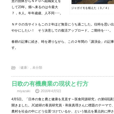
意の団体からＮＰＯへ組織変えを
して23年。畑へ来るのは今最大
ジャガイモを植えた（３／４）
７，８人。年年歳歳、人不同･･･。
ＮＰＯの当サイトもこの２年ほど無音にうち過ごした。往時を思い出
やかにしたい！ そう決意しての復活アップロード。ご期待を･･･。
春耕の記事に続き、時を遡りながら、この２年間の「講演会」の記事
す。
〈健康〉
,
未分類
日欧の有機農業の現状と行方
miyazaki
2016年4月5日
4月5日。「日本の食と農と健康を見直す～医食同源研究」の第6回講演
開きました。JC総研の客員研究員・和泉真理さんに標題のテーマで
農村を社会の中にどう位置づけているか、という観点を重点的に押さ