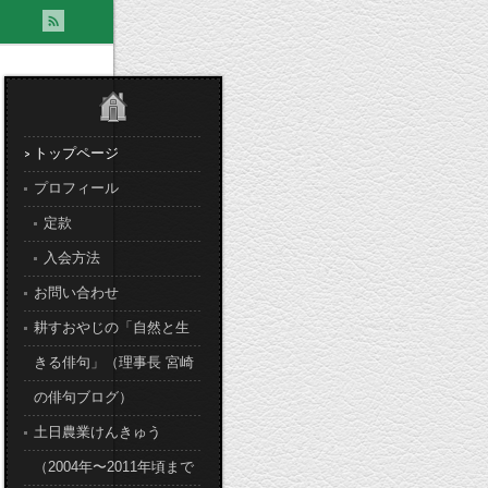
トップページ
プロフィール
定款
入会方法
お問い合わせ
耕すおやじの「自然と生
きる俳句」（理事長 宮崎
の俳句ブログ）
土日農業けんきゅう
（2004年〜2011年頃まで