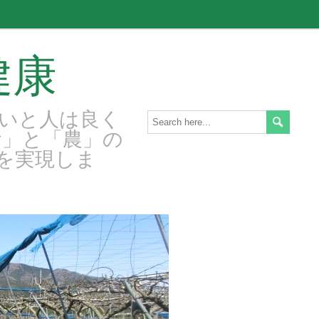
健康
いと人は良く
食」と「農」の
を実現しま