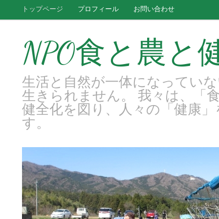
トップページ
プロフィール
お問い合わせ
NPO食と農と
生活と自然が一体になっていな
生きられません。 我々は、「
健全化を図り、人々の「健康」
す。