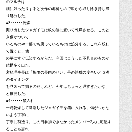
のマルチは
畑に残ったりすると次作の邪魔なので畝から取り除き持ち帰
り処分した。
●3･･････乾燥
掘り出したジャガイモは畝の脇に置いて乾燥させる。このと
き傷がついて
いるものや一部でも腐っているものは処分する。これを残し
て置くと、他
の芋にすぐ伝染するからだ。今回はこうした不具合のものが
結構多く出た。
宮崎理事長は「梅雨の長雨のせい。芋の熟成の度合いと収穫
のタイミング
を見図って掘るのだけれど、今年はちょっと遅すぎたかな」
と推測した。
●4･･････箱入れ
一時乾燥して選別したジャガイモを箱に入れる。傷がつかな
いよう丁寧に
丁寧に荷造り。この日参加できなかったメンバー2人に宅配す
ることも忘れ