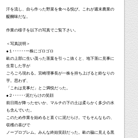
汗を流し、自ら作った野菜を食べる悦び。これが週末農業の
醍醐味だな。
作業の様子を以下の写真でご覧下さい。
＜写真説明＞
●１･･････一株にゴロゴロ
畝の上部に生い茂った茎葉を引っこ抜くと、地下茎に見事に
生育した芋が
ごろごろ現れる。宮崎理事長が一株を持ち上げると鈴なりの
芋。思わず、
「これは見事だ」とご満悦だった。
●２･･････泥だらけの笑顔
前日雨が降ったせいか、マルチの下の土は柔らかく多少の水
も含んでいた。
このため作業を始めると直ぐに泥だらけ。でもそんなもの、
収穫の喜びで
ノープロブレム。みんな終始笑顔だった。畝の脇に見える黒