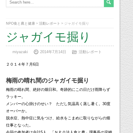
NPO食と農と健康
>
活動レポート
>
ジャガイモ掘り
ジャガイモ掘り
miyazaki
2014年7月14日
活動レポート
２０１４年７月6日
梅雨の晴れ間のジャガイモ掘り
梅雨の晴れ間、絶好の畑日和。奇跡的にこの日だけ雨降らず
ラッキー。
メンバーの心掛けのせい？ ただし気温高く蒸し暑く。30度
オーバーか。
脱水症、熱中症に気をつけ、給水をこまめに取りながらの畑
仕事となった。
今回の参加者は合計5人。「ＮＰＯ法人食と農」理事長の宮崎