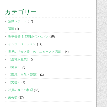
カテゴリー
活動レポート
(37)
講演
(1)
理事長発ほぼ毎日ペンとパン
(282)
インフォメーション
(14)
世界の「食と農」の「ニュースと話題」
(4)
〈農林水産業〉
(2)
〈健康〉
(3)
〈環境・自然・資源〉
(1)
〈文芸〉
(1)
社員の今日の料理
(36)
未分類
(37)