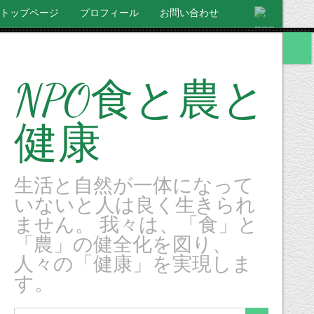
トップページ
プロフィール
お問い合わせ
NPO食と農と
健康
生活と自然が一体になって
いないと人は良く生きられ
ません。 我々は、「食」と
「農」の健全化を図り、
人々の「健康」を実現しま
す。