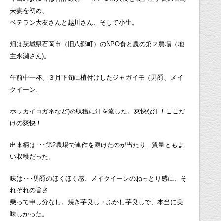
夫妻を初め、
ベテラン大友さんと越川さん、そして小生。
畑は茨城県石岡市（旧八郷町）のNPO食と農の第２農場（地
主永瀬さん)。
午前中一杯、３月下旬に植付けしたジャガイモ（男爵、メイ
クイーン、
ホッカイコガネなど)の収穫に汗を流した。爽快な汗！ここだ
けの爽快！
出来柄は･･･第2農場で連作を避けたのが当たり、質量ともよ
い収穫だった。
味は･･･男爵のほくほく感、メイクイーンのねっとり感に、そ
れぞれの旨さ
乗って申し分なし。焼き芋良し・ふかし芋良しで、本当に美
味しかった。