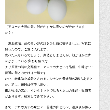
（アローカナ種の卵。殻がかすかに青いのが分かります
か？）
「東北牧場」産の青い卵の話を少し前に書きました。写真に
撮ったので、ご覧に入れます。
食べた人もいるでしょう。判然としませんが、殻が僅かに青
味がかっている”変わり種”です。
チリ原産の鶏の交配種で、アロウカナという品種。中味は･･･
普通の卵とみかけは一緒です。
ただ、老化防止成分とされるレシチンが普通卵の2倍もあると
か。逆に、値段は何倍も高い。
東北牧場のほか、インタネットで見ると沢山の生産・販売者
があります。検索してみて下さい。
さて、アロウカナの味は？ 普通の卵と比べ、濃厚さが勝っ