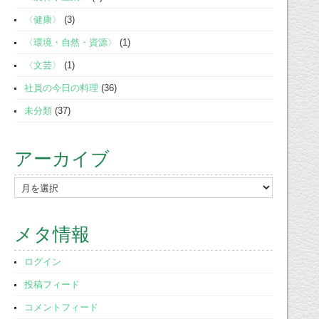
〈健康〉
(3)
〈環境・自然・資源〉
(1)
〈文芸〉
(1)
社員の今日の料理
(36)
未分類
(37)
アーカイブ
ア
ー
カ
メタ情報
イ
ブ
ログイン
投稿フィード
コメントフィード