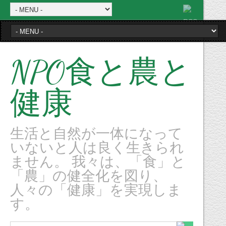
NPO食と農と
健康
生活と自然が一体になって
いないと人は良く生きられ
ません。 我々は、「食」と
「農」の健全化を図り、
人々の「健康」を実現しま
す。