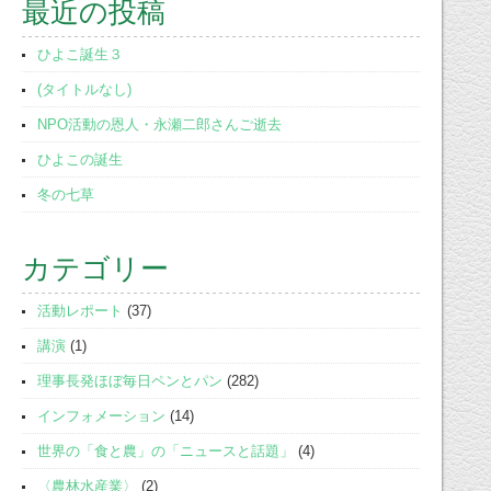
最近の投稿
ひよこ誕生３
(タイトルなし)
NPO活動の恩人・永瀬二郎さんご逝去
ひよこの誕生
冬の七草
カテゴリー
活動レポート
(37)
講演
(1)
理事長発ほぼ毎日ペンとパン
(282)
インフォメーション
(14)
世界の「食と農」の「ニュースと話題」
(4)
〈農林水産業〉
(2)