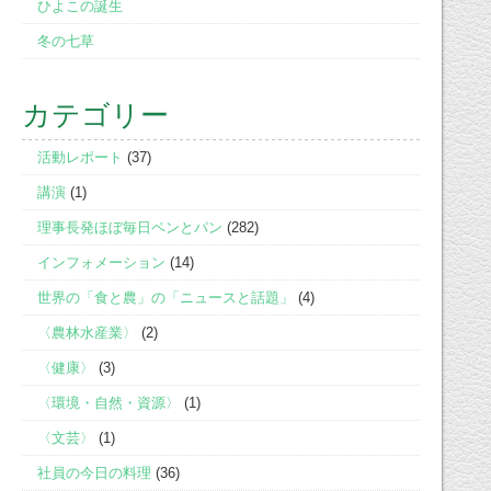
ひよこの誕生
冬の七草
カテゴリー
活動レポート
(37)
講演
(1)
理事長発ほぼ毎日ペンとパン
(282)
インフォメーション
(14)
世界の「食と農」の「ニュースと話題」
(4)
〈農林水産業〉
(2)
〈健康〉
(3)
〈環境・自然・資源〉
(1)
〈文芸〉
(1)
社員の今日の料理
(36)