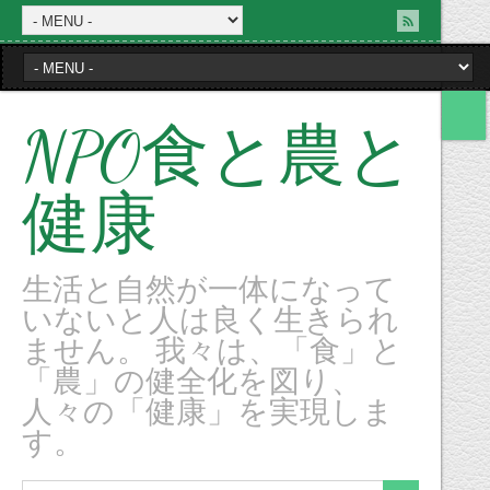
NPO食と農と
健康
生活と自然が一体になって
いないと人は良く生きられ
ません。 我々は、「食」と
「農」の健全化を図り、
人々の「健康」を実現しま
す。