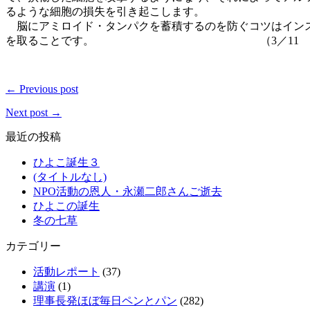
るような細胞の損失を引き起こします。
脳にアミロイド・タンパクを蓄積するのを防ぐコツはイン
を取ることです。 （
3
／
11
← Previous post
Next post →
最近の投稿
ひよこ誕生３
(タイトルなし)
NPO活動の恩人・永瀬二郎さんご逝去
ひよこの誕生
冬の七草
カテゴリー
活動レポート
(37)
講演
(1)
理事長発ほぼ毎日ペンとパン
(282)