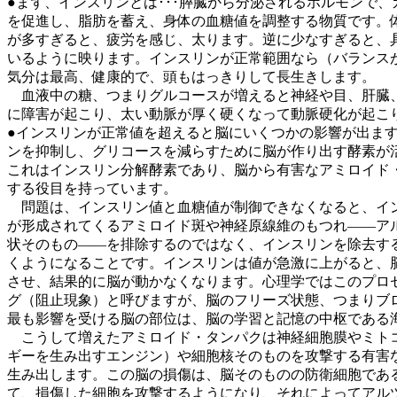
●まず、インスリンとは･･･膵臓から分泌されるホルモンで、
を促進し、脂肪を蓄え、身体の血糖値を調整する物質です。
が多すぎると、疲労を感じ、太ります。逆に少なすぎると、
いるように映ります。インスリンが正常範囲なら（バランス
気分は最高、健康的で、頭もはっきりして長生きします。
血液中の糖、つまりグルコースが増えると神経や目、肝臓
に障害が起こり、太い動脈が厚く硬くなって動脈硬化が起こ
●インスリンが正常値を超えると脳にいくつかの影響が出ま
ンを抑制し、グリコースを減らすために脳が作り出す酵素が
これはインスリン分解酵素であり、脳から有害なアミロイド
する役目を持っています。
問題は、インスリン値と血糖値が制御できなくなると、イ
が形成されてくるアミロイド斑や神経原線維のもつれ――ア
状そのもの――を排除するのではなく、インスリンを除去す
くようになることです。インスリンは値が急激に上がると、
させ、結果的に脳が動かなくなります。心理学ではこのプロ
グ（阻止現象）と呼びますが、脳のフリーズ状態、つまりブ
最も影響を受ける脳の部位は、脳の学習と記憶の中枢である
こうして増えたアミロイド・タンパクは神経細胞膜やミト
ギーを生み出すエンジン）や細胞核そのものを攻撃する有害
生み出します。この脳の損傷は、脳そのものの防衛細胞であ
て、損傷した細胞を攻撃するようになり、それによってアル