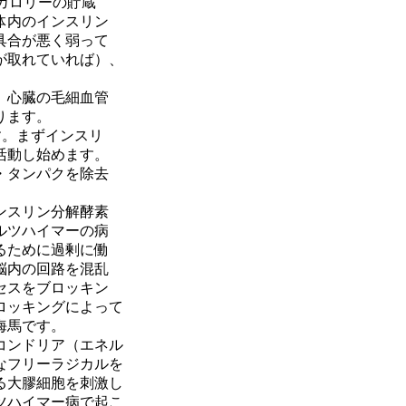
カロリーの貯蔵
体内のインスリン
具合が悪く弱って
が取れていれば）、
、心臓の毛細血管
ります。
す。まずインスリ
活動し始めます。
・タンパクを除去
ンスリン分解酵素
ルツハイマーの病
るために過剰に働
脳内の回路を混乱
セスをブロッキン
ロッキングによって
海馬です。
コンドリア（エネル
なフリーラジカルを
る大膠細胞を刺激し
ツハイマー病で起こ