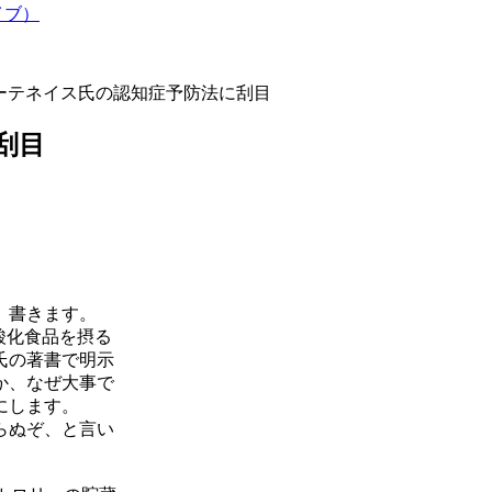
イブ）
ーテネイス氏の認知症予防法に刮目
刮目
、書きます。
酸化食品を摂る
氏の著書で明示
か、なぜ大事で
にします。
らぬぞ、と言い