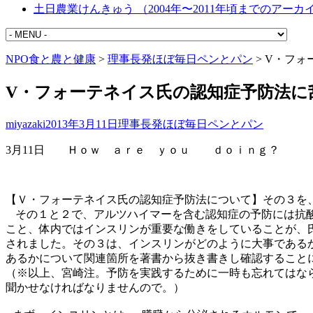
土日農業けんきゅう （2004年〜2011年頃までのアーカ
NPO食と農と健康
>
理事長発ほぼ毎日ペンとパン
>
V・フォ
V・フォーテネイス氏の認知症予防法に
miyazaki
2013年3月11日
理事長発ほぼ毎日ペンとパン
3
月
11
日 Ｈｏｗ ａｒｅ ｙｏｕ ｄｏｉｎｇ？
【Ｖ・フォーテネイス氏の認知症予防法について】その３を
その１と２で、アルツハイマーを含む認知症の予防には抗
こと、体内ではインスリンが重要な働きをしていることが、
されました。その３は、インスリンがどのように大事である
あるかについて関連箇所を著書から抜き書きし確認すること
（※以上、宮崎注。予防を実践するために一時も忘れてはな
聞かせなければなりませんので。）