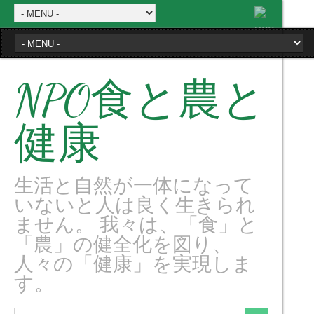
NPO食と農と
健康
生活と自然が一体になって
いないと人は良く生きられ
ません。 我々は、「食」と
「農」の健全化を図り、
人々の「健康」を実現しま
す。