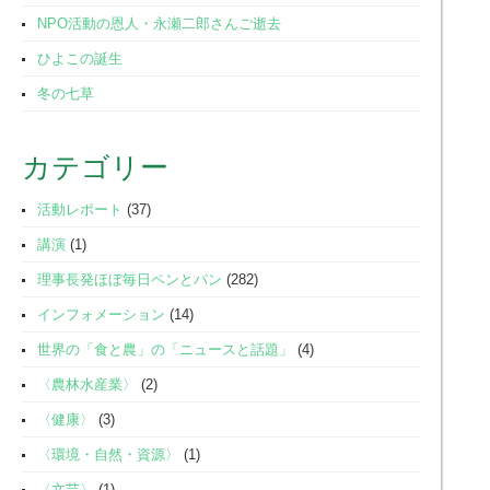
NPO活動の恩人・永瀬二郎さんご逝去
ひよこの誕生
冬の七草
カテゴリー
活動レポート
(37)
講演
(1)
理事長発ほぼ毎日ペンとパン
(282)
インフォメーション
(14)
世界の「食と農」の「ニュースと話題」
(4)
〈農林水産業〉
(2)
〈健康〉
(3)
〈環境・自然・資源〉
(1)
〈文芸〉
(1)