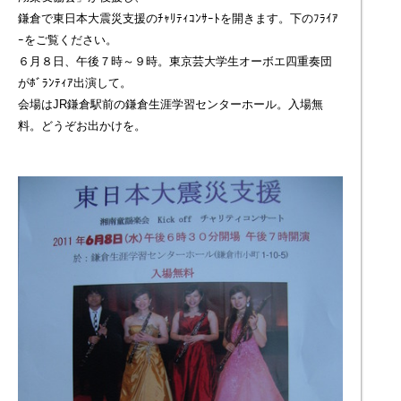
鎌倉で東日本大震災支援のﾁｬﾘﾃｨｺﾝｻｰﾄを開きます。下のﾌﾗｲｱ
ｰをご覧ください。
６月８日、午後７時～９時。東京芸大学生オーボエ四重奏団
がﾎﾞﾗﾝﾃｨｱ出演して。
会場はJR鎌倉駅前の鎌倉生涯学習センターホール。入場無
料。どうぞお出かけを。