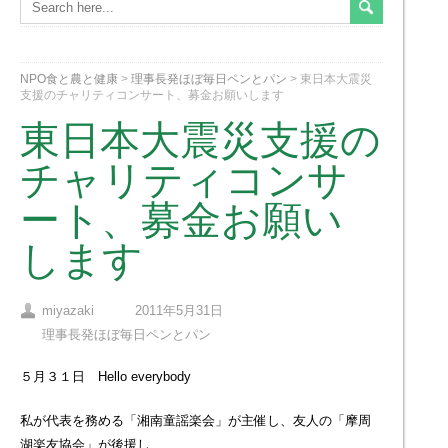
NPO食と農と健康
>
理事長発ほぼ毎日ペンとパン
>
東日本大震災
支援のチャリティコンサート、募金お願いします
東日本大震災支援の
チャリティコンサ
ート、募金お願い
します
miyazaki
2011年5月31日
理事長発ほぼ毎日ペンとパン
５月３１日 Hello everybody
私が代表を務める「湘南童謡楽会」が主催し、友人の「摩周
湖楽友協会」が後援し、