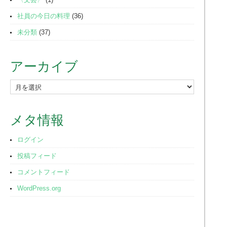
社員の今日の料理
(36)
未分類
(37)
アーカイブ
ア
ー
カ
メタ情報
イ
ブ
ログイン
投稿フィード
コメントフィード
WordPress.org