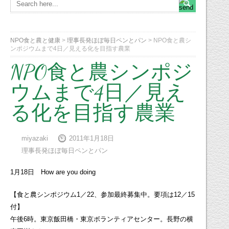
NPO食と農と健康
>
理事長発ほぼ毎日ペンとパン
>
NPO食と農シ
ンポジウムまで4日／見える化を目指す農業
NPO食と農シンポジ
ウムまで4日／見え
る化を目指す農業
miyazaki
2011年1月18日
理事長発ほぼ毎日ペンとパン
1月18日 How are you doing
【食と農シンポジウム1／22、参加最終募集中。要項は12／15
付】
午後6時。東京飯田橋・東京ボランティアセンター。長野の横