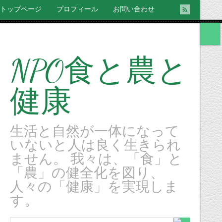
トップページ
プロフィール
お問い合わせ
NPO食と農と
健康
生活と自然が一体になって
いないと人は良く生きられ
ません。 我々は、「食」と
「農」の健全化を図り、
人々の「健康」を実現しま
す。