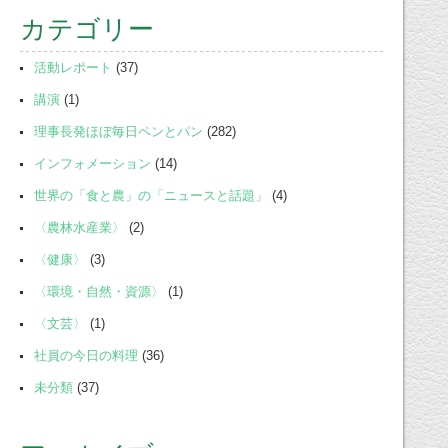
カテゴリー
活動レポート
(37)
講演
(1)
理事長発ほぼ毎日ペンとパン
(282)
インフォメーション
(14)
世界の「食と農」の「ニュースと話題」
(4)
〈農林水産業〉
(2)
〈健康〉
(3)
〈環境・自然・資源〉
(1)
〈文芸〉
(1)
社員の今日の料理
(36)
未分類
(37)