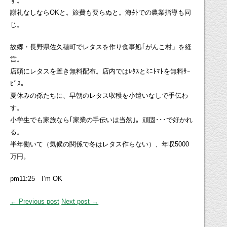
ず。
謝礼なしならOKと。旅費も要らぬと。海外での農業指導も同
じ。
故郷・長野県佐久穂町でレタスを作り食事処｢がんこ村」を経
営。
店頭にレタスを置き無料配布。店内ではﾚﾀｽとﾐﾆﾄﾏﾄを無料ｻｰ
ﾋﾞｽ。
夏休みの孫たちに、早朝のレタス収穫を小遣いなしで手伝わ
す。
小学生でも家族なら｢家業の手伝いは当然｣。頑固･･･で好かれ
る。
半年働いて（気候の関係で冬はレタス作らない）、年収5000
万円。
pm11:25 I’m OK
← Previous post
Next post →