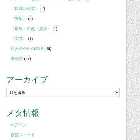
〈農林水産業〉
(2)
〈健康〉
(3)
〈環境・自然・資源〉
(1)
〈文芸〉
(1)
社員の今日の料理
(36)
未分類
(37)
アーカイブ
ア
ー
カ
メタ情報
イ
ブ
ログイン
投稿フィード