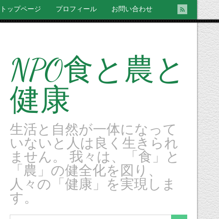
トップページ
プロフィール
お問い合わせ
NPO食と農と
健康
生活と自然が一体になって
いないと人は良く生きられ
ません。 我々は、「食」と
「農」の健全化を図り、
人々の「健康」を実現しま
す。