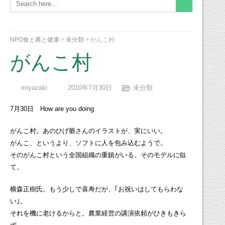
NPO食と農と健康
>
未分類
>
がんこ村
がんこ村
miyazaki
2010年7月30日
未分類
7月30日 How are you doing
がんこ村。あのひげ爺さんのイラストが、実にいい。
がんこ、というより、ソフトに人を包み込むようで。
そのがんこ村という全国組織の重鎮がいる。そのモデルに似
て。
横森正樹氏。もう少しで喜寿だが、｢お祝いはしてもらわな
い｣。
それを機に老けるからと。農業経営の講演依頼がひきもきら