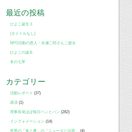
最近の投稿
ひよこ誕生３
(タイトルなし)
NPO活動の恩人・永瀬二郎さんご逝去
ひよこの誕生
冬の七草
カテゴリー
活動レポート
(37)
講演
(1)
理事長発ほぼ毎日ペンとパン
(282)
インフォメーション
(14)
世界の「食と農」の「ニュースと話題」
(4)